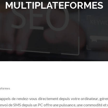
MULTIPLATEFORMES
teformes
rappels de rendez-vous directement depuis votre ordinateur, gé
 L’envoi de SMS depuis un PC offre une puissance, une commodité et