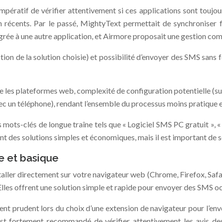
pératif de vérifier attentivement si ces applications sont toujour
on récents. Par le passé, MightyText permettait de synchroniser
égrée à une autre application, et Airmore proposait une gestion co
tion de la solution choisie) et possibilité d’envoyer des SMS sans
 les plateformes web, complexité de configuration potentielle (s
ec un téléphone), rendant l’ensemble du processus moins pratique e
des mots-clés de longue traîne tels que « Logiciel SMS PC gratuit 
nt des solutions simples et économiques, mais il est important de so
de et basique
aller directement sur votre navigateur web (Chrome, Firefox, Safa
 Elles offrent une solution simple et rapide pour envoyer des SMS o
ment prudent lors du choix d’une extension de navigateur pour l’e
 est fortement recommandé de vérifier attentivement les avis des 