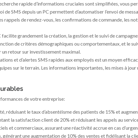
recherche rapide d’informations cruciales sont simplifiées, vous p
oi de SMS depuis un PC permettent d’automatiser l’envoi de messa
s rappels de rendez-vous, les confirmations de commande, les notif
 facilite grandement la création, la gestion et le suivi de campa
ction de critères démographiques ou comportementaux, et le suivi 
 un retour sur investissement maximal.
ications et d’alertes SMS rapides aux employés est un moyen effica
quipes sur le terrain. Les informations importantes, les mises à jou
surables
erformances de votre entreprise:
, réduisant le taux d’absentéisme des patients de 15% et augmentan
t la satisfaction client de 20% et réduisant les appels au service
ls et commerciaux, assurant une réactivité accrue en cas d’urgence 
générant une augmentation de 10% des ventes et fidélisant la clie