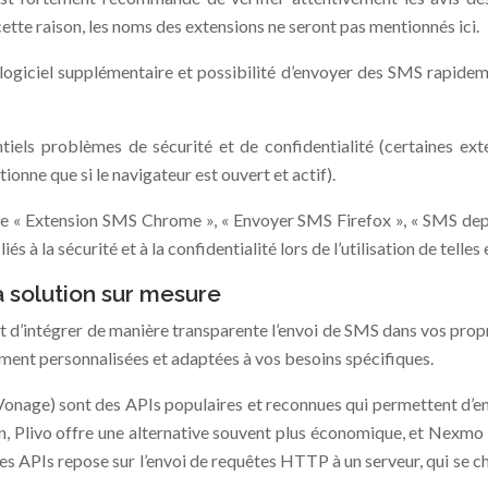
ette raison, les noms des extensions ne seront pas mentionnés ici.
un logiciel supplémentaire et possibilité d’envoyer des SMS rapide
entiels problèmes de sécurité et de confidentialité (certaines e
onne que si le navigateur est ouvert et actif).
ue « Extension SMS Chrome », « Envoyer SMS Firefox », « SMS depui
iés à la sécurité et à la confidentialité lors de l’utilisation de telles
a solution sur mesure
t d’intégrer de manière transparente l’envoi de SMS dans vos pro
ement personnalisées et adaptées à vos besoins spécifiques.
Vonage) sont des APIs populaires et reconnues qui permettent d’en
ation, Plivo offre une alternative souvent plus économique, et Nex
s APIs repose sur l’envoi de requêtes HTTP à un serveur, qui se cha