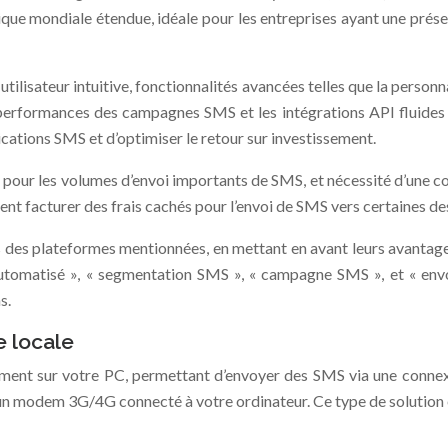
ue mondiale étendue, idéale pour les entreprises ayant une présen
ce utilisateur intuitive, fonctionnalités avancées telles que la per
es performances des campagnes SMS et les intégrations API fluide
cations SMS et d’optimiser le retour sur investissement.
 pour les volumes d’envoi importants de SMS, et nécessité d’une co
 facturer des frais cachés pour l’envoi de SMS vers certaines des
 des plateformes mentionnées, en mettant en avant leurs avantages 
automatisé », « segmentation SMS », « campagne SMS », et « env
s.
e locale
ectement sur votre PC, permettant d’envoyer des SMS via une conn
n modem 3G/4G connecté à votre ordinateur. Ce type de solution es