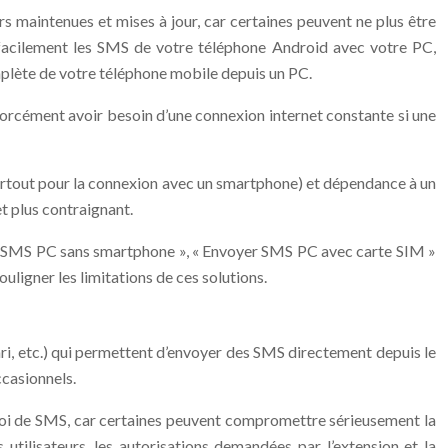
s maintenues et mises à jour, car certaines peuvent ne plus être
 facilement les SMS de votre téléphone Android avec votre PC,
mplète de votre téléphone mobile depuis un PC.
 forcément avoir besoin d’une connexion internet constante si une
urtout pour la connexion avec un smartphone) et dépendance à un
t plus contraignant.
», « SMS PC sans smartphone », « Envoyer SMS PC avec carte SIM »
uligner les limitations de ces solutions.
ri, etc.) qui permettent d’envoyer des SMS directement depuis le
ccasionnels.
nvoi de SMS, car certaines peuvent compromettre sérieusement la
utilisateurs, les autorisations demandées par l’extension et la