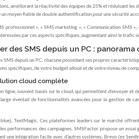
ns, améliorant la réactivité des équipes de 25% et réduisant les 
 un moyen fiable de double authentification pour une sécurité acc
 SMS professionnel », « SMS marketing », « Communication SMS »
intéressées par ces aspects spécifiques, augmentant ainsi le trafic 
oyer des SMS depuis un PC : panorama
des SMS depuis un PC, chacune possédant ses propres caractéristique
oins spécifiques, de votre budget alloué et de votre niveau de com
olution cloud complète
 ligne, souvent basés sur le cloud, qui permettent d’envoyer et d
large éventail de fonctionnalités avancées pour la gestion de
lue), TextMagic. Ces plateformes leaders sur le marché offrent
é des performances des campagnes. SMSFactor propose un essai gr
nt une intégration facile avec d’autres systèmes, Brevo (ex Sendin