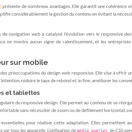
gn
présente de nombreux avantages. Elle garantit une cohérence visue
 simplifie considérablement la gestion du contenu en évitant la néce
e navigation web a catalysé l’évolution vers le responsive desi
ce ne montre aucun signe de ralentissement, et les entreprises 
eur sur mobile
des préoccupations du design web responsive. Elle vise à offrir une 
’attention, réduire le taux de rebond et, in fine, améliorer les conve
s et tablettes
 angulaire du responsive design. Elle permet au contenu de se réor
onfortable sans nécessiter de zoom ou de défilement horizontal, sou
s essentielles pour réaliser cette adaptation. Elles permettent
s sur tous les appareils. L’utilisation de
en CSS per
media queries