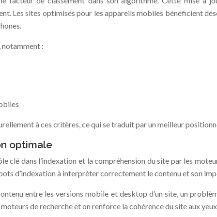
me facteur de classement dans son algorithme. Cette mise à j
t. Les sites optimisés pour les appareils mobiles bénéficient déso
phones.
s, notamment :
obiles
rellement à ces critères, ce qui se traduit par un meilleur positio
on optimale
le clé dans l’indexation et la compréhension du site par les moteu
bots d’indexation à interpréter correctement le contenu et son imp
 contenu entre les versions mobile et desktop d’un site, un probl
des moteurs de recherche et on renforce la cohérence du site aux yeu