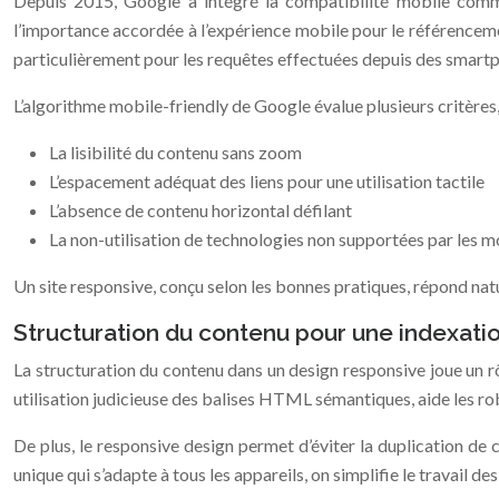
Depuis 2015, Google a intégré la compatibilité mobile com
l’importance accordée à l’expérience mobile pour le référencemen
particulièrement pour les requêtes effectuées depuis des smart
L’algorithme mobile-friendly de Google évalue plusieurs critère
La lisibilité du contenu sans zoom
L’espacement adéquat des liens pour une utilisation tactile
L’absence de contenu horizontal défilant
La non-utilisation de technologies non supportées par les m
Un site responsive, conçu selon les bonnes pratiques, répond natu
Structuration du contenu pour une indexati
La structuration du contenu dans un design responsive joue un rô
utilisation judicieuse des balises HTML sémantiques, aide les ro
De plus, le responsive design permet d’éviter la duplication de
unique qui s’adapte à tous les appareils, on simplifie le travail 