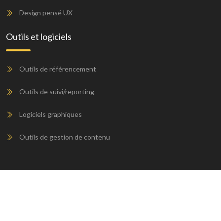
Design pensé UX
Outils et logiciels
Outils de référencement
Outils de suivi/reporting
Logiciels graphiques
Outils de gestion de contenu
Restez à jour sur les dernières tendances du SEO et du
marketing digital.